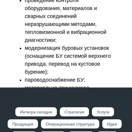
проведение контроля
оборудования, материалов и
сварных соединений
неразрушающими методами,
тепловизионной и вибрационной
диагностики;
модернизация буровых установок
(оснащение БУ системой верхнего
привода, перевод на кустовое
бурение);
пароводоснабжение БУ;
материально-техническое
обеспечение (в т.ч. ГСМ).
Интегр а сегодня
Стратегия
Услуги
Продукция
Операционная структура
Идеи