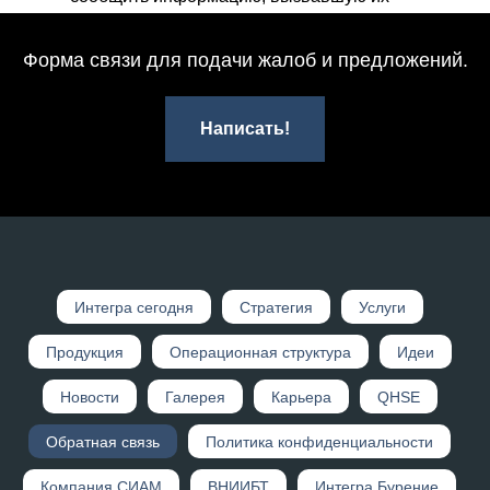
обеспокоенность.
Контакты «Горячей линии безопасности»:
Форма связи для подачи жалоб и предложений.
Тел.:
+7 916 993 75 20
Mail:
ykladov@integra.ru
Написать!
Интегр а сегодня
Стратегия
Услуги
Продукция
Операционная структура
Идеи
Новости
Галерея
Карьера
QHSE
Обратная связь
Политика конфиденциальности
Компания СИАМ
ВНИИБТ
Интегра Бурение