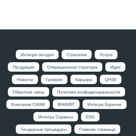
Интегр а сегодня
Стратегия
Услуги
Продукция
Операционная структура
Идеи
Новости
Галерея
Карьера
QHSE
Обратная связь
Политика конфиденциальности
Компания СИАМ
ВНИИБТ
Интегра Бурение
Интегра Сервисы
ESG
Тендерные процедуры
Главная страница