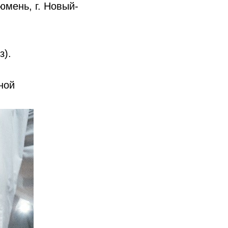
юмень, г. Новый-
з).
ной