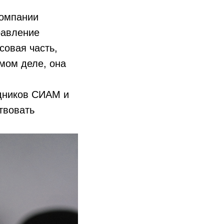
компании
равление
совая часть,
амом деле, она
удников СИАМ и
твовать