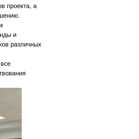
в проекта, а
ршению.
к
анды и
ков различных
 все
твования