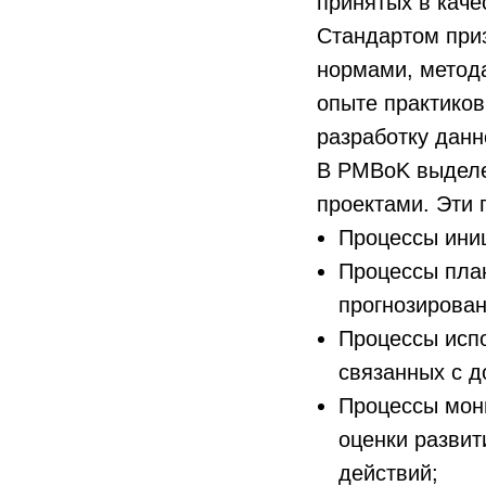
принятых в каче
Стандартом при
нормами, метода
опыте практиков
разработку данн
В PMBoK выделе
проектами. Эти 
Процессы иниц
Процессы пла
прогнозирова
Процессы исп
связанных с д
Процессы мон
оценки развит
действий;