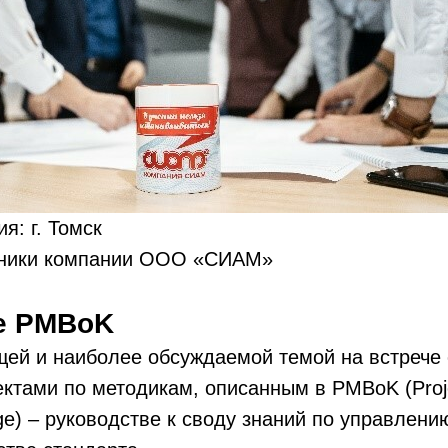
я: г. Томск
дники компании ООО «СИАМ»
е PMBoK
ей и наиболее обсуждаемой темой на встрече 
ектами по методикам, описанным в PMBoK (Pro
ge) – руководстве к своду знаний по управлени