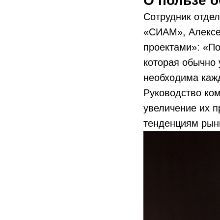
О пользе 
Сотрудник отдел
«СИАМ», Алексей
проектами»: «По
которая обычно 
необходима каж
Руководство ко
увеличение их п
тенденциям рынк