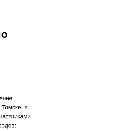
но
ление
 Томске, в
частниками
родов: