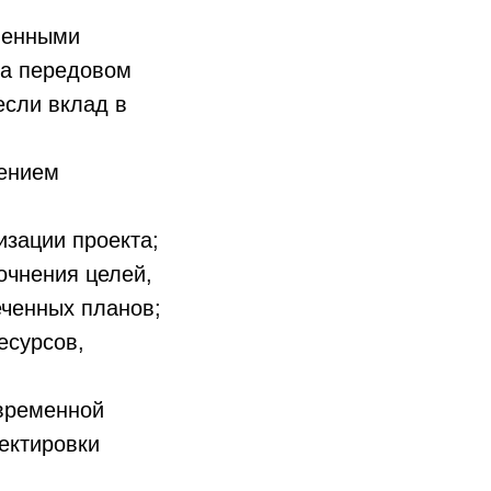
ленными
на передовом
если вклад в
лением
зации проекта;
очнения целей,
ченных планов;
есурсов,
временной
ректировки