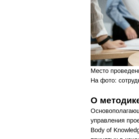
Место проведени
На фото: сотру
О методик
Основополагающ
управления про
Body of Knowled