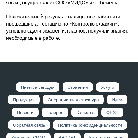
языке, осуществляет ООО «МИДО» из г. Тюмень.
Положительный результат налицо: все работники,
прошедшие аттестацию по «Контролю скважин»,
успешно сдали экзамен и, главное, получили знания,
необходимые в работе.
Интегр а сегодня
Стратегия
Услуги
Продукция
Операционная структура
Идеи
Новости
Галерея
Карьера
QHSE
Обратная связь
Политика конфиденциальности
Компания СИАМ
ВНИИБТ
Интегра Бурение