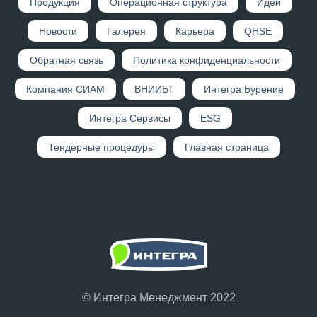
Продукция
Операционная структура
Идеи
Новости
Галерея
Карьера
QHSE
Обратная связь
Политика конфиденциальности
Компания СИАМ
ВНИИБТ
Интегра Бурение
Интегра Сервисы
ESG
Тендерные процедуры
Главная страница
© Интегра Менеджмент 2022