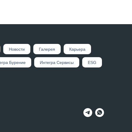
Новости
Галерея
Карьера
егра Бурение
Интегра Сервисы
ESG