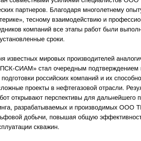
ван совместными усилиями специалистов ОО
еских партнеров. Благодаря многолетнему опыт
атерике», тесному взаимодействию и професси
удников компаний все этапы работ были выпол
 установленные сроки.
ня известных мировых производителей аналоги
СПСК-СИАМ» стал очередным подтверждением 
 подготовки российских компаний и их способн
ложные проекты в нефтегазовой отрасли. Резу
бот открывают перспективы для дальнейшего 
инга, разрабатываемых и производимых ООО
льфовой добычи, повышая общую эффективност
сплуатации скважин.