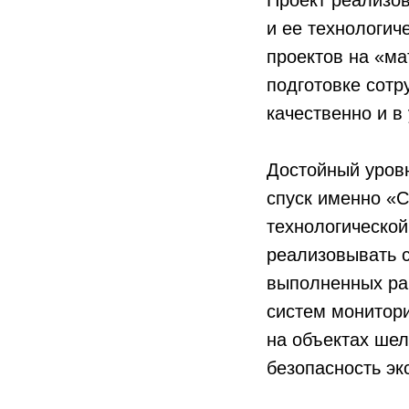
Проект реализо
и ее технологич
проектов на «м
подготовке сотр
качественно и в
Достойный уров
спуск именно «
технологической
реализовывать с
выполненных ра
систем монитор
на объектах ше
безопасность эк