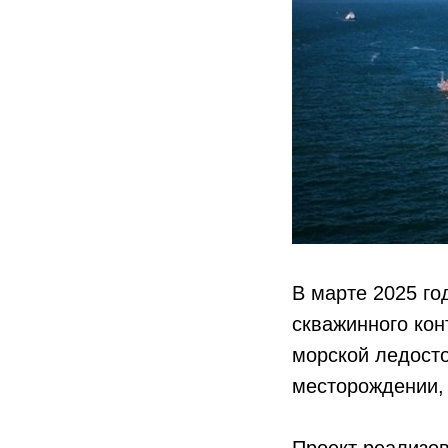
В марте 2025 го
скважинного ко
морской ледост
месторождении, 