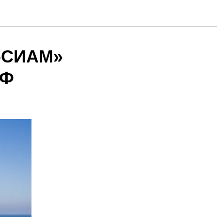
К-СИАМ»
РФ