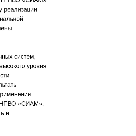
О ТНПВО «СИАМ»
у реализации
ональной
нены
чных систем,
высокого уровня
ости
льтаты
применения
 ТНПВО «СИАМ»,
ь и