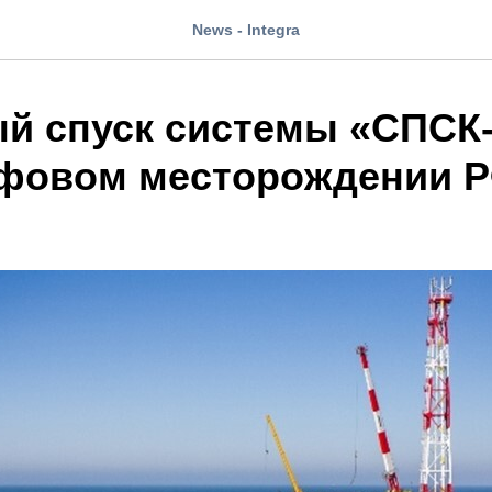
News - Integra
й спуск системы «СПС
фовом месторождении 