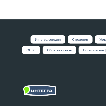
Интегр а сегодня
Стратегия
Усл
QHSE
Обратная связь
Политика кон