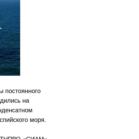
ы постоянного
дились на
нденсатном
спийского моря.